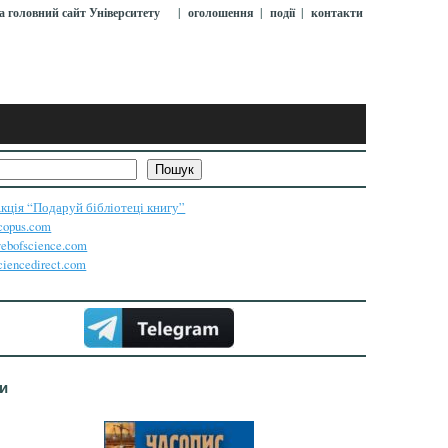
|
|
|
а головний сайт Університету
оголошення
події
контакти
Пошук
кція “Подаруй бібліотеці книгу”
copus.com
ebofscience.com
ciencedirect.com
и