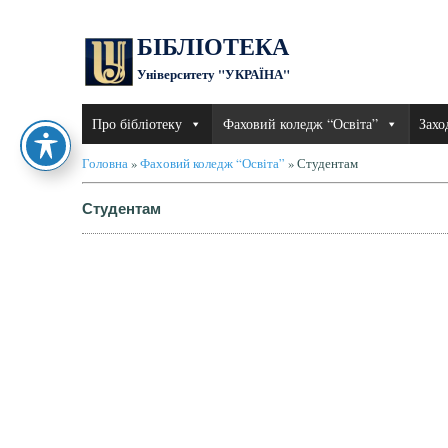
БІБЛІОТЕКА
Університету "УКРАЇНА"
Про бібліотеку
Фаховий коледж “Освіта”
Захо
Головна
»
Фаховий коледж “Освіта”
»
Студентам
Студентам