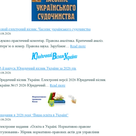
овий електроний вісник: Часопис українського судочинства
4.08.2026
ауково-практичний коментар. Правова аналітика. Критичний аналіз.
:
нтерв’ю в номер. Правова наука. Зарубіжне…
Read more
Н
о
в
и
5-й випуск Юридичний вісник України за 2026 рік
й
3.08.2026
е
ридичний вісник України. Електронні версії 2026 Юридичний вісник
л
:
країни №15 2026 Юридичний…
Read more
е
1
к
5
т
-
р
й
о
в
 видання в 2026 році “Вища освіта в Україні”
н
и
5.06.2026
и
п
лектронне видання «Освіта в Україні. Нормативно-правове
й
у
егулювання» Збірник нормативно-правових актів для управління
в
с