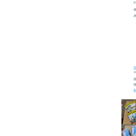
0
Ф
д
Н
1
Н
Н
R