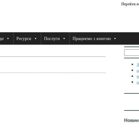
Перейти н
ди
Ресурси
Послуги
Працюємо з книгою
Пошук
А
s
w
s
Новин